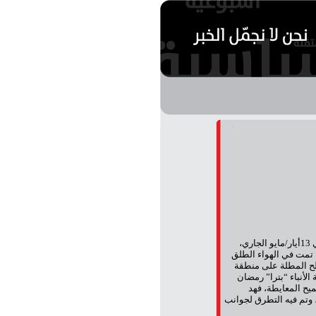
أولم النائب ممدوح العبادي في مزرعته بمحافظة البلقاء، يوم الأربعاء الماضي 13أيار/مايو الجاري،
 تمت في الهواء الطلق
ح المطلة على منطقة
الأنباء “بترا” رمضان
يح المعايطة، فهد
 وتم فيه التطرق لجوانب