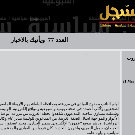
العدد 77
ويأتيك بالاخبار
-
روب
21-May
لصحفيين وكُتّاب أعمدة في صحف يومية وأسبوعية ومواقع إلكترونية. الوليمة
وشملت مشاوي ساخنة. المدعوون شاهدوا لحظة الغروب من مزرعة أبو صال
الأغوار والمواجهة لجبال الضفة الغربية. من المدعوين للوليمة مدير عام وكالة 
الرواشدة، وناشر موقع “عمون” الإلكتروني سمير الحياري، مجيد عصفور، سم
الخيطان، جميل النمري، وآخرون. الحديث كان فردياً بين العبادي والمدعوين،
سياسية ونيابية عامة.