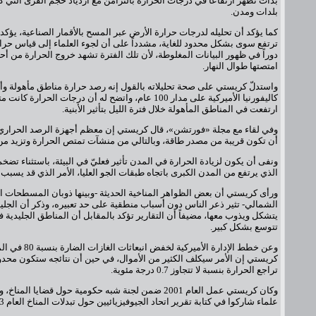
بدأت تُظهر ارتفاعاً في درجات الحرارة بالتزامن مع ازدياد حجم القرى التي كا
بلدات ومدن.
كما يؤكد أن تحليله لدرجات حرارة الأرض عبر المسح بالأقمار الصناعية، يؤكد
ترتفع سوى بشكل محدود للغاية، مشدداً على أن لجوء العلماء إلى قياس حرا
دوراً في ظهور البيانات المغلوطة، لأن تلك الفترة تشهد خروج الحرارة من أحج
امتصتها طوال النهار.
واستدلّ كريستي على صحة تحليلاته بالقول إنه رصد حرارة مناطق مأهولة وأخ
كاليفورنيا الأميركية على مدار 100 عام، واتضح له أن درجات الحرار
ارتفعت في المناطق المأهولة خلال فترة الليل بتأثير الأبنية.
وفي لقاء مع مجلة «فورتشن»، قال كريستي إن معظم أجهزة الرصد الحراري با
أن تكون قريبة من مصدر طاقة، وبالتالي من منشآت تمتص الحرارة وتزيد من 
ونفى أن يكون لزيادة الحرارة في المدن تأثير فعليّ في البيئة، باستثناء تضخ
الذي يرتفع من المدن الكبرى باتجاه طبقات الجو العليا، الأمر الذي قد يسبب
ورأى كريستي أن بعض الظواهر المناخية الحديثة -وبينها ذوبان المسطحات ا
الشمالي- تثير ذعر الناس دون أسباب منطقية على حد تعبيره، وذكر أن الجليد
يتشكل ويذوب معها، مضيفاً أن التقارير تؤكد بالمقابل أن المناطق الجليدية
تتوسع بشكل كبير.
كريستي إن الأمر سيكلف الكثير من الأموال، في حين أن نتائجه ستكون محد
تراجع الحرارة بنسبة لا تتجاوز 0.7 درجة مئوية.
وكان كريستي عمل العام 2001 ضمن لجنة شبه حكومية حول قضايا ال
علماء شاركوا في كتابة تقرير اتحاد الجيوفيزيائيين حول تبدلات المناخ العام 2003.