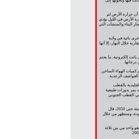
نت فيها وتحولها إلى
 أن حرارة الأرض لم
رة الأرض في الليل يؤدي
ار البناء والمنشآت التي
رى نائية في ولاية
ة كانت متقاربة خلال النهار، إلا أنها
تت إلكترونية، ما يحتم
درجاتها.
م كميات الهواء الساخن
 العواصف الرعدية.
لجليدية بالقطب
 يمر بدورات طبيعية
 في القطب الجنوبي
وعن خطط الإدارة الأميركية لخفض انبعاثات الغازات الضارة بنسبة 80 في المئة حتى 2050، قال
ودة، وستظهر من خلال
مناخ، وهو واحد من بين ثلاثة