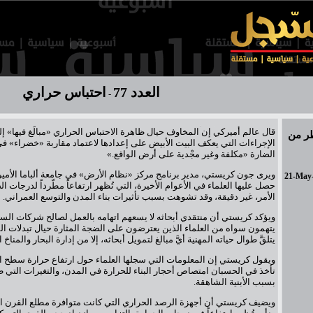
العدد 77
احتباس حراري
-
قال عالم أميركي إن المخاوف حيال ظاهرة الاحتباس الحراري «مبالَغ فيها» إل
طر من
الإجراءات التي يعكف البيت الأبيض على إعدادها لاعتماد مقاربة «خضراء» في 
الضارة «مكلفة وغير مجْدية على أرض الواقع.»
ويرى جون كريستي، مدير برنامج مركز «نظام الأرض» في جامعة ألباما الأميركي
21-May
حصل عليها العلماء في الأعوام الأخيرة، التي تُظهر ارتفاعاً مطّرداً لدرجات ا
الأمر، غير دقيقة، وقد تشوهت بسبب تأثيرات بناء المدن والتوسع العمراني.
ويؤكد كريستي أن منتقدي أبحاثه لا يسعهم اتهامه بالعمل لصالح شركات السيا
يتهمون سواه من العلماء الذين يعترضون على الضجة المثارة حيال تبدلات الم
يتلقَّ طوال حياته المهنية أيَّ مبالغ لتمويل أبحاثه، إلا من إدارة البحار والمناخ 
ويقول كريستي إن المعلومات التي سجلها العلماء حول ارتفاع حرارة سطح الأر
تأخذ في الحسبان امتصاص أحجار البناء للحرارة في المدن، والتغيرات التي 
بسبب الأبنية الشاهقة.
ويضيف كريستي أن أجهزة الرصد الحراري التي كانت متوافرة مطلع القرن 