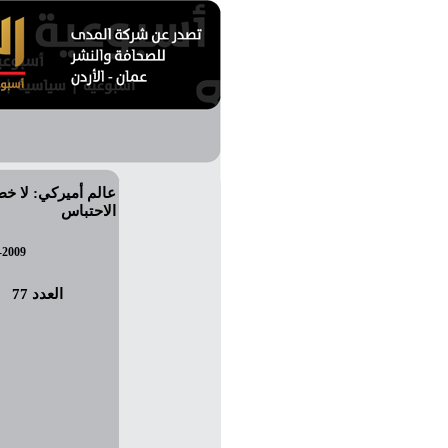
عالم أميركي: لا خ
الاحتباس
-2009
العدد 77