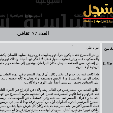
العدد 77
ثقافي
-
عواد علي
تٌ من
يزدهر المسرح عندما يكون حراً، فهو بطبيعته فن جريء، سليط اللسان، يك
والمسكوت عنه، ويثير تساؤلات حول قضايا لا مُفكَّر فيها أحياناً. ولذلك فهو و
بل إنه في بعض المجتمعات يحل مكان البرلمان، ويتحول إلى ساحة حوار حتى 
21-May
تاريخية أو فانتازية.
وإذا كانت ثمة تجارب تؤكد عكس ذلك، أي ازدهار المسرح في عهود الطغيان،
بغياب الوعي، والانسياق وراء الوهم وتصديقه، والانفعال به كأنه حقيقة ثابتة‏.‏ وا
على الحقائق وحدها‏، بل تنبني أيضاً على الأوهام والأكاذيب.
أطلق العديد من المسرحيين في العالم، منذ ولادة فن الإخراج في القرن الت
على فرقهم وجماعاتهم المسرحية، تعبيراً عن تشبثهم بحرية المسرح من جهة،
التقاليد والأعراف المسرحية السائدة، وفي الاستقلال عن المؤسسات الرسم
عمله القصير أكثر من مئة مسرحية جديدة، وكان كل عرض منها يتضمن مسرحيت
إطلاق شهرة مؤلفين، أمثال السويدي أوغست سترندبرغ (عرضَ له مسرحية «