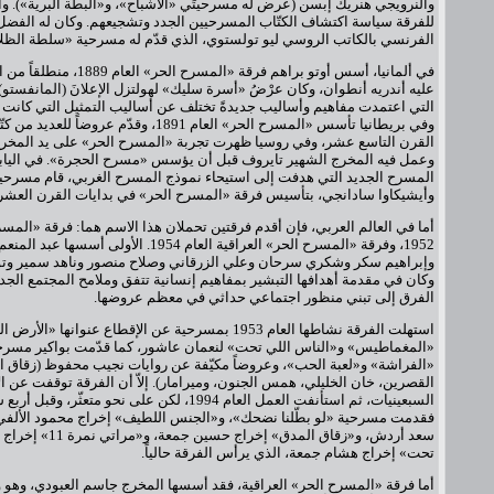
والنرويجي هنريك إبسن (عرض له مسرحيتَي «الأشباح»، و«البطة البرية»). وا
للفرقة سياسة اكتشاف الكتّاب المسرحيين الجدد وتشجيعهم. وكان له الفضل
الفرنسي بالكاتب الروسي ليو تولستوي، الذي قدّم له مسرحية «سلطة الظلا
في ألمانيا، أسس أوتو براهم فرقة «ا
عليه أندريه أنطوان، وكان عرْضُ «أسرة سليك» لهولتزل الإعلانَ (المانفستو)
التي اعتمدت مفاهيم وأساليب جديدةً تختلف عن أساليب التمثيل التي كانت
وفي بريطانيا تأسس «المسرح الحر» العام 1891، وقدّ
وعمل فيه المخرج الشهير تايروف قبل أن يؤسس «مسرح الحجرة». في اليابا
المسرح الجديد التي هدفت إلى استيحاء نموذج المسرح الغربي، قام مسرحيو
وأيشيكاوا سادانجي، بتأسيس فرقة «المسرح الحر» في بدايات القرن العشر
أما في العالم العربي، فإن أقدم فرقتين تحملان هذا الاسم هما: فرقة «المسر
1952، وفرقة «المسرح الحر» العراقية العام 1954. ا
وإبراهيم سكر وشكري سرحان وعلي الزرقاني وصلاح منصور وناهد سمير وتو
وكان في مقدمة أهدافها التبشير بمفاهيم إنسانية تتفق وملامح المجتمع الجد
الفرق إلى تبني منظور اجتماعي حداثي في معظم عروضها.
استهلت الفرقة نشاطها العام 1953 بمسرحية عن الإقطاع عنوانها
«المغماطيس» و«الناس اللي تحت» لنعمان عاشور، كما قدّمت بواكير مسر
«الفراشة» و«لعبة الحب»، وعروضاً مكيّفة عن روايات نجيب محفوظ (زقاق الم
القصرين، خان الخليلي، همس الجنون، وميرامار). إلاّ أن الفرقة توقفت عن الإ
السبعينيات، ثم استأنفت العمل العام 1994، لكن على نحو مت
فقدمت مسرحية «لو بطّلنا نضحك»، و«الجنس اللطيف» إخراج محمود الألفي،
سعد أردش، و«زقاق المدق
تحت» إخراج هشام جمعة، الذي يرأس الفرقة حالياً.
أما فرقة «المسرح الحر» العراقية، فقد أسسها المخرج جاسم العبودي، وهو 