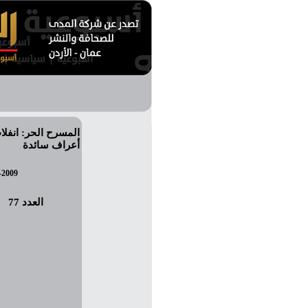
المسرح الحر: انفلا
أعراف سائدة
-2009
العدد 77