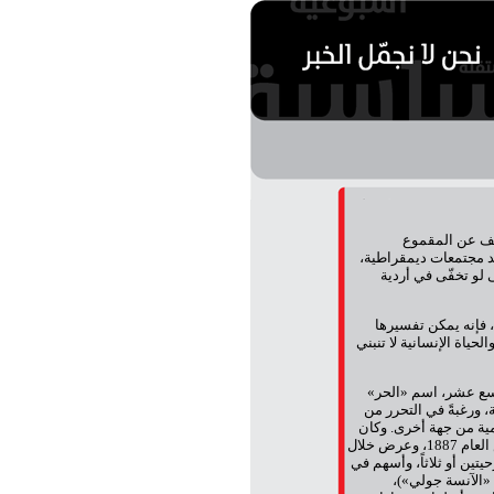
شف عن المقموع
ليد مجتمعات ديمقراطية،
لو تخفّى في أردية
 فإنه يمكن تفسيرها
لحياة الإنسانية لا تنبني
اسع عشر، اسم «الحر»
 ورغبةً في التحرر من
ية من جهة أخرى. وكان
المخرج الفرنسي أندريه أنطوان، أول من أسس فرقةً بهذا الاسم في باريس العام 1887، وعرض خلال
ين أو ثلاثاً، وأسهم في
الآنسة جولي»)،