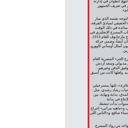
نتهج أنطوان في إدارته
 في تعريف الجمهور
م».
لمسرح الحر» العام 1889، منطلقاً من التوجه نفسه الذي سار
 الحقيقي لمبادئ الفرقة،
 سائدة في ذلك الوقت.
م عروضاً للعديد من كتّاب المسرح الإنجليزي في
القرن التاسع عشر، وفي روسيا ظهرت تجربة «المسرح الحر» على يد المخرج مارجانوف العام 1914،
ن أيضاً، وضمن حركة
ن أمثال أوساني كاوورو،
ين.
ح الحر» المصرية العام
لأولى أسسها عبد المنعم مدبولي وسعد أردش
فيق الدقن وغيرهم،
يد. ولعلها كانت من أسبق
 «الأرض الثائرة»، تلتها بمسرحيتَي
حيات رشاد رشدي، مثل:
دق، بداية ونهاية، بين
نتاج في بداية
عثّر، وقبل أربع سنوات بدأت تنشط،
 و«ماهيه مراتي» إخراج
» إخراج حسين جمعة، و«مراتي نمرة 11» إخراج سناء شافع، و«الناس اللي
واحد من رواد المسرح