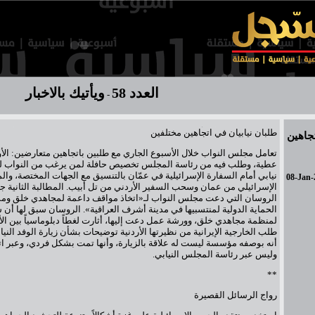
العدد 58
ويأتيك بالاخبار
-
طلبان نيابيان في اتجاهين مختلفين
تجاهين
تعامل مجلس النواب خلال الأسبوع الجاري مع طلبين باتجاهين متعارضين: الأو
عطية، وطلب فيه من رئاسة المجلس تخصيص حافلة لمن يرغب من النواب ل
نيابي أمام السفارة الإسرائيلية في عمّان بالتنسيق مع الجهات المختصة، وال
08-Jan-
الإسرائيلي من عمان وسحب السفير الأردني من تل أبيب. المطالبة الثانية ج
الروسان التي دعت مجلس النواب لـ«اتخاذ مواقف داعمة لمجاهدي خلق ومس
الحماية الدولية لمنتسبيها في مدينة أشرف العراقية». الروسان سبق لها أ
لمنظمة مجاهدي خلق، وورشة عمل دعت إليها، أثارت لغطاً دبلوماسياً بين ا
طلب الخارجية الإيرانية من نظيرتها الأردنية توضيحات بشأن زيارة الوفد الن
أنه بوصفه مؤسسة ليست له علاقة بالزيارة، وأنها تمت بشكل فردي، وعبر ات
وليس عبر رئاسة المجلس النيابي.
**
رواج الرسائل القصيرة