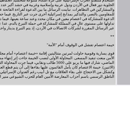
استخدم منتقدو الحرب الإسرائيلية على غزة أشكالاً متنوعة للتحشيد الجماهي
الخلوية دور فعال في الأردن ودول عربية وإسلامية وغربية في حشد أكبر عدد
والمشاركين في التظاهرات. تباينت الرسائل ما بين الدعوة لقراءة الفاتحة ع
للمقاومين بالنصر، والتذكير بمذابح إسرائيلية أخرى جرت عبر التاريخ. فيما
الدعوة للمشاركة في اعتصام معين في مكان محدد وعند ساعة بعينها، فيما
تداولها على مستوى عالٍ في المملكة للمشاركة في حملة التبرع بالدم، عدا عن
عبر الرسائل المقررة لشركات الاتصالات في الأردن، إذ يتم التبرع بدينار واح
**
خيمة اعتصام تفشل في الوقوف أمام "الأمة"
قوى يسارية وقومية حاولت لمرتين متتاليتين إقامة «خيمة اعتصام» أمام مجل
الأمن منعت تنفيذ المسعى. المحاولة الأولى لنصب الخيمة جاءت إثر إنتهاء م
الماضي، شارك فيها ما يربو على 5000 طالب ونقابي، فيما جرت 
(الاثنين). خيمة الاعتصام كان يأمل القائمون عليها بقاءها إلى أن يتم قطع العلا
وكشكل من الاحتجاج على بقاء العلاقات مع تل أبيب رغم العدوان الإسرائيلي
الناطق الرسمي باسم أحزاب المعارضة الأمين العام للحزب الشيوعي منير ال